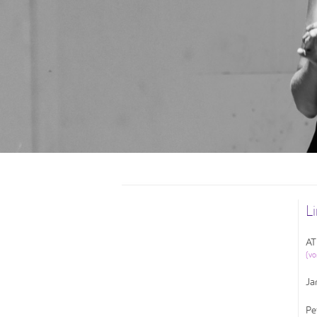
L
AT
(vo
Ja
Pe