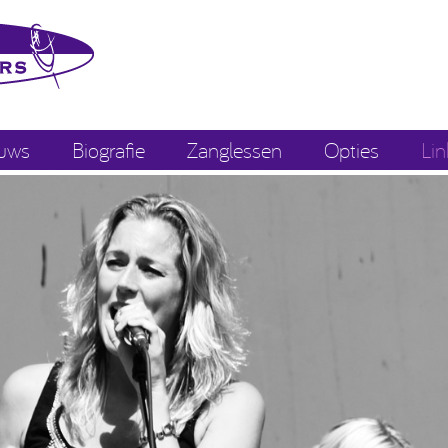
uws
Biografie
Zanglessen
Opties
Lin