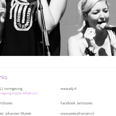
inks
LJ vormgeving
www.atlj.nl
rmgeving huisstijl, website o.a.)
mSissies
Facebook Jamsissies
ter Johanzen Muziek
www.peterjohanzen.nl