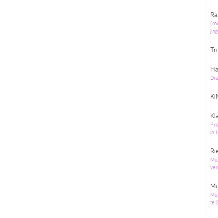
Ra
(mu
jin
Tr
Ha
Dr
Ki
Kl
Pro
in
Ri
Muz
van
Mu
Muz
te