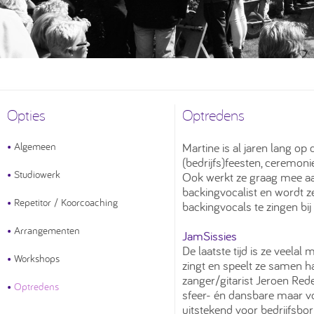
Opties
Optredens
•
Algemeen
Martine is al jaren lang op
(bedrijfs)feesten, ceremoni
•
Studiowerk
Ook werkt ze graag mee aan
backingvocalist en wordt 
•
Repetitor / Koorcoaching
backingvocals te zingen bij 
•
Arrangementen
JamSissies
De laatste tijd is ze veela
•
Workshops
zingt en speelt ze samen haa
zanger/gitarist Jeroen Re
•
Optredens
sfeer- én dansbare maar v
uitstekend voor bedrijfsbo