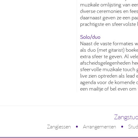
muzikale omlijsting van een
diverse ceremonies en fee
daarnaast geven ze een paa
prachtigste en sfeervolste 
Solo/duo
Naast de vaste formaties wa
als duo (met gitarist) bo
extra sfeer te geven. Al v
afscheidsgelegenheden hee
sfeervolle muzikale touch 
live zien optreden als lead
agenda voor de komende op
een mailtje of bel even om
Zangstud
•
•
Zanglessen
Arrangementen
Stud