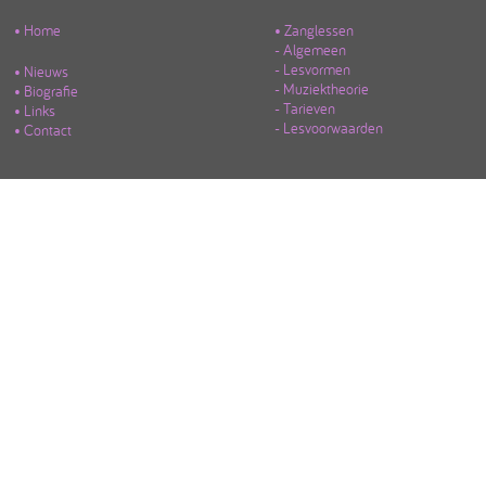
• Home
• Zanglessen
- Algemeen
- Lesvormen
• Nieuws
- Muziektheorie
• Biografie
- Tarieven
• Links
- Lesvoorwaarden
• Contact