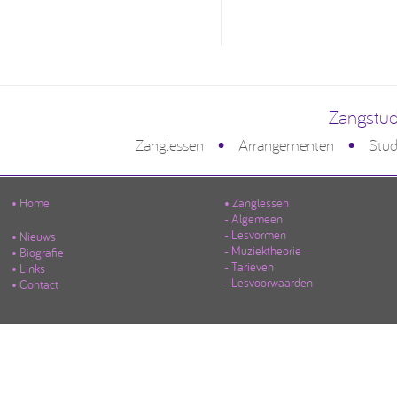
Zangstud
•
•
Zanglessen
Arrangementen
Stud
• Home
• Zanglessen
- Algemeen
- Lesvormen
• Nieuws
- Muziektheorie
• Biografie
- Tarieven
• Links
- Lesvoorwaarden
• Contact