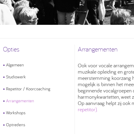
Opties
Arrangementen
•
Algemeen
Ook voor vocale arrangemen
muzikale opleiding en gro
•
Studiowerk
meerstemming koorzang heef
mogelijk is binnen het mee
•
Repetitor / Koorcoaching
beginnende vocalgroepen of
harmonykwartetten, weet zi
•
Arrangementen
Op aanvraag helpt zij ook 
repetitor).
•
Workshops
•
Optredens