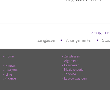
Zangstud
•
•
Zanglessen
Arrangementen
Stud
• Home
• Zanglessen
- Algemeen
- Lesvormen
• Nieuws
- Muziektheorie
• Biografie
- Tarieven
• Links
- Lesvoorwaarden
• Contact