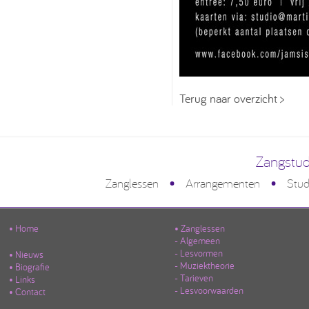
Terug naar overzicht >
Zangstud
•
•
Zanglessen
Arrangementen
Stud
• Home
• Zanglessen
- Algemeen
- Lesvormen
• Nieuws
- Muziektheorie
• Biografie
- Tarieven
• Links
- Lesvoorwaarden
• Contact