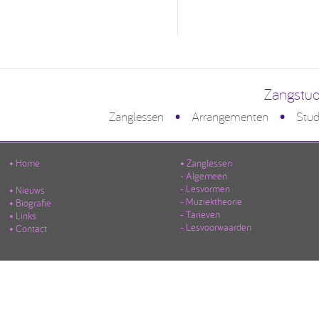
Zangstud
•
•
Zanglessen
Arrangementen
Stud
• Home
• Zanglessen
- Algemeen
- Lesvormen
• Nieuws
- Muziektheorie
• Biografie
- Tarieven
• Links
- Lesvoorwaarden
• Contact