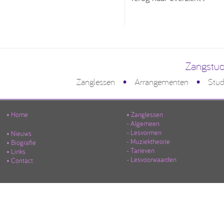
Zangstud
•
•
Zanglessen
Arrangementen
Stud
• Home
• Zanglessen
- Algemeen
- Lesvormen
• Nieuws
- Muziektheorie
• Biografie
- Tarieven
• Links
- Lesvoorwaarden
• Contact