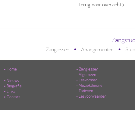
Terug naar overzicht >
Zangstud
•
•
Zanglessen
Arrangementen
Stud
• Home
• Zanglessen
- Algemeen
- Lesvormen
• Nieuws
- Muziektheorie
• Biografie
- Tarieven
• Links
- Lesvoorwaarden
• Contact