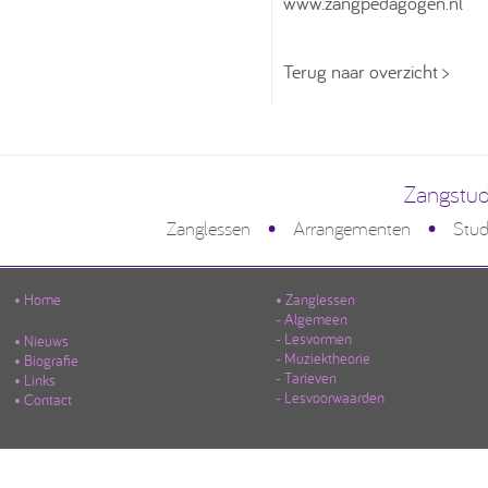
www.zangpedagogen.nl
Terug naar overzicht >
Zangstud
•
•
Zanglessen
Arrangementen
Stud
• Home
• Zanglessen
- Algemeen
- Lesvormen
• Nieuws
- Muziektheorie
• Biografie
- Tarieven
• Links
- Lesvoorwaarden
• Contact